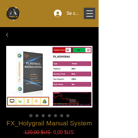
Se connecter
FX_Holygrail Manual System
Prix
Prix
 120,00 $US 
0,00 $US