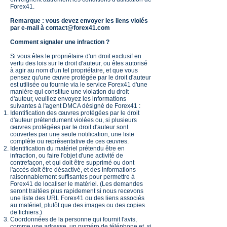
Forex41.
Remarque : vous devez envoyer les liens violés
par e-mail à
contact@forex41.com
Comment signaler une infraction ?
Si vous êtes le propriétaire d'un droit exclusif en
vertu des lois sur le droit d'auteur, ou êtes autorisé
à agir au nom d'un tel propriétaire, et que vous
pensez qu'une œuvre protégée par le droit d'auteur
est utilisée ou fournie via le service Forex41 d'une
manière qui constitue une violation du droit
d'auteur, veuillez envoyez les informations
suivantes à l'agent DMCA désigné de Forex41 :
Identification des œuvres protégées par le droit
d'auteur prétendument violées ou, si plusieurs
œuvres protégées par le droit d'auteur sont
couvertes par une seule notification, une liste
complète ou représentative de ces œuvres.
Identification du matériel prétendu être en
infraction, ou faire l'objet d'une activité de
contrefaçon, et qui doit être supprimé ou dont
l'accès doit être désactivé, et des informations
raisonnablement suffisantes pour permettre à
Forex41 de localiser le matériel. (Les demandes
seront traitées plus rapidement si nous recevons
une liste des URL Forex41 ou des liens associés
au matériel, plutôt que des images ou des copies
de fichiers.)
Coordonnées de la personne qui fournit l'avis,
comme une adresse, un numéro de téléphone et, si