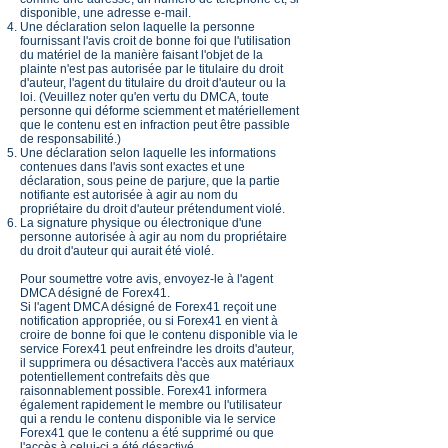
disponible, une adresse e-mail.
Une déclaration selon laquelle la personne
fournissant l'avis croit de bonne foi que l'utilisation
du matériel de la manière faisant l'objet de la
plainte n'est pas autorisée par le titulaire du droit
d'auteur, l'agent du titulaire du droit d'auteur ou la
loi. (Veuillez noter qu'en vertu du DMCA, toute
personne qui déforme sciemment et matériellement
que le contenu est en infraction peut être passible
de responsabilité.)
Une déclaration selon laquelle les informations
contenues dans l'avis sont exactes et une
déclaration, sous peine de parjure, que la partie
notifiante est autorisée à agir au nom du
propriétaire du droit d'auteur prétendument violé.
La signature physique ou électronique d'une
personne autorisée à agir au nom du propriétaire
du droit d'auteur qui aurait été violé.
Pour soumettre votre avis, envoyez-le à l'agent
DMCA désigné de Forex41.
Si l'agent DMCA désigné de Forex41 reçoit une
notification appropriée, ou si Forex41 en vient à
croire de bonne foi que le contenu disponible via le
service Forex41 peut enfreindre les droits d'auteur,
il supprimera ou désactivera l'accès aux matériaux
potentiellement contrefaits dès que
raisonnablement possible. Forex41 informera
également rapidement le membre ou l'utilisateur
qui a rendu le contenu disponible via le service
Forex41 que le contenu a été supprimé ou que
l'accès à celui-ci a été désactivé.