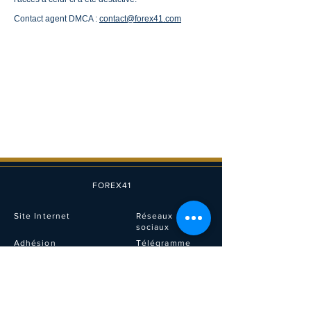
Contact agent DMCA :
contact@forex41.com
FOREX41
Site Internet
Réseaux
sociaux
Adhésion
Télégramme
Prix et forfaits
FAQ
Instagram
DMCA