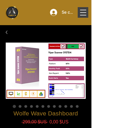
Se connecter
Wolfe Wave Dashboard
Prix
Prix
 299,00 $US 
0,00 $US
original
promotionnel