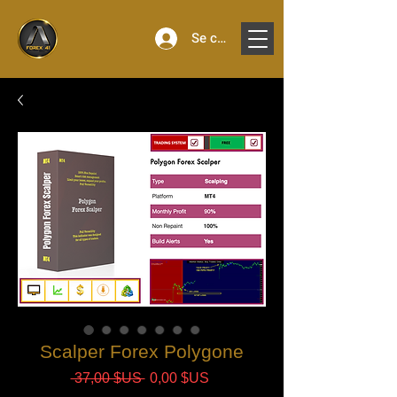
Se connecter
Scalper Forex Polygone
Prix
Prix
 37,00 $US 
0,00 $US
original
promotionnel