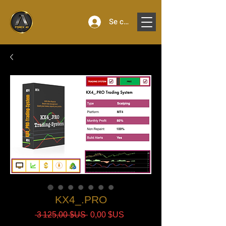
Se connecter
KX4_.PRO
Prix
Prix
 3 125,00 $US 
0,00 $US
original
promotionnel