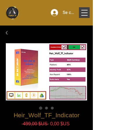
Se connecter
Heir_Wolf_TF_Indicator
Prix
Prix
 499,00 $US 
0,00 $US
original
promotionnel