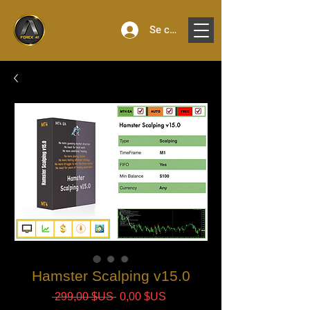
Se connecter
Hamster Scalping v15.0
Prix
Prix
 299,00 $US 
0,00 $US
original
promotionnel