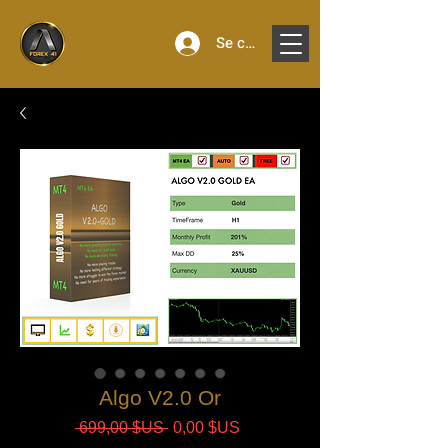
Se connecter
Algo V2.0 Or
Prix
Prix
 699,00 $US 
0,00 $US
original
promotionnel