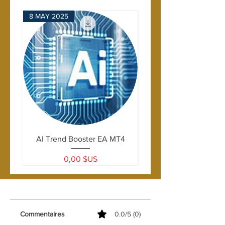
8 MAY 2025
28 APRIL 2025
AI Trend Booster EA MT4
Prix
0,00 $US
Commentaires
0.0/5 (0)