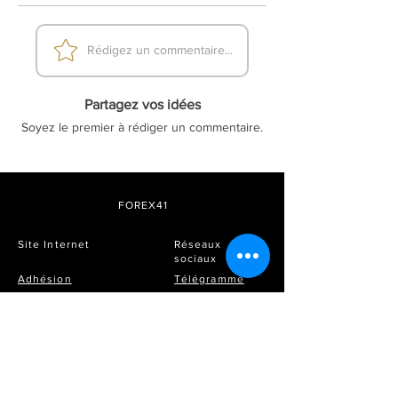
Rédigez un commentaire...
Partagez vos idées
Soyez le premier à rédiger un commentaire.
FOREX41
Site Internet
Réseaux
sociaux
Adhésion
Télégramme
Prix et forfaits
FAQ
Instagram
DMCA