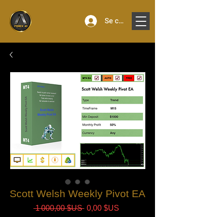
Se connecter
Scott Welsh Weekly Pivot EA
Prix
Prix
 1 000,00 $US 
0,00 $US