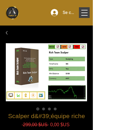
Se connecter
Scalper d&#39;équipe riche
Prix
Prix
 299,00 $US 
0,00 $US