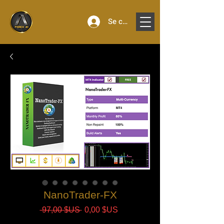
Se connecter
NanoTrader-FX
Prix
Prix
 97,00 $US 
0,00 $US
original
promotionnel