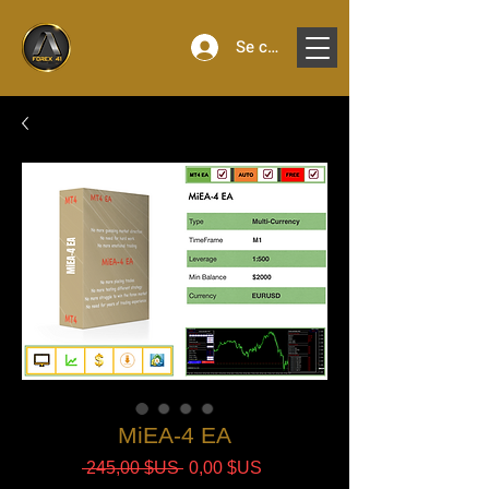
Se connecter
MiEA-4 EA
Prix
Prix
 245,00 $US 
0,00 $US
original
promotionnel