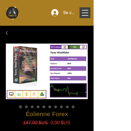
Se connecter
Éolienne Forex
Prix
Prix
 147,00 $US 
0,00 $US
original
promotionnel