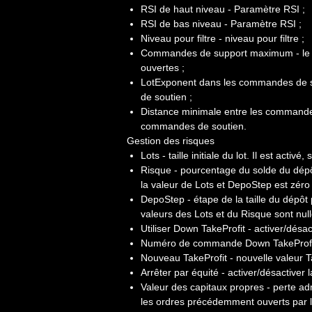
RSI de haut niveau - Paramètre RSI ;
RSI de bas niveau - Paramètre RSI ;
Niveau pour filtre - niveau pour filtre ;
Commandes de support maximum - le
ouvertes ;
LotExponent dans les commandes de s
de soutien ;
Distance minimale entre les commandes
commandes de soutien.
Gestion des risques
Lots - taille initiale du lot. Il est activ
Risque - pourcentage du solde du dépôt p
la valeur de Lots et DepoStep est zéro 
DepoStep - étape de la taille du dépôt pou
valeurs des Lots et du Risque sont null
Utiliser Down TakeProfit - activer/désa
Numéro de commande Down TakeProfit -
Nouveau TakeProfit - nouvelle valeur Ta
Arrêter par équité - activer/désactiver l
Valeur des capitaux propres - perte adm
les ordres précédemment ouverts par l