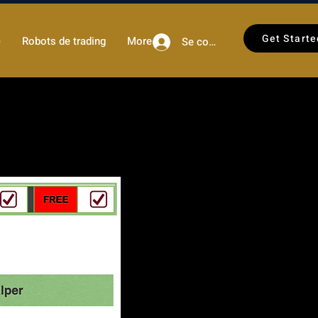
Get Starte
)
Robots de trading
More
Se connecter