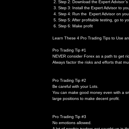
Step 2: Download the Expert Advisor’s f
Step 3: Install the Expert Advisor to y
Step 4: Run the Expert Advisor on you
Step 5: After profitable testing, go to y
Step 6: Make profit
Learn These 4 Pro Trading Tips to Use a
Pro Trading Tip #1
NEVER consider Forex as a path to get ric
Always factor the risks and efforts that mu
Pro Trading Tip #2
Be careful with your Lots.
You can make good money even with a smal
large positions to make decent profit.
Pro Trading Tip #3
No emotions allowed.
A lot of newbie traders get caught up in t