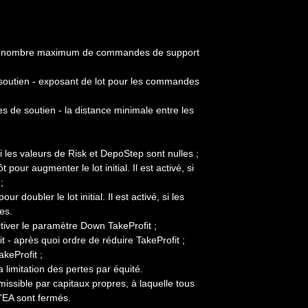
 nombre maximum de commandes de support
outien - exposant de lot pour les commandes
 de soutien - la distance minimale entre les
é, si les valeurs de Risk et DepoStep sont nulles ;
our augmenter le lot initial. Il est activé, si
;
r doubler le lot initial. Il est activé, si les
es.
ctiver le paramètre Down TakeProfit ;
 après quoi ordre de réduire TakeProfit ;
keProfit ;
a limitation des pertes par équité.
issible par capitaux propres, à laquelle tous
'EA sont fermés.