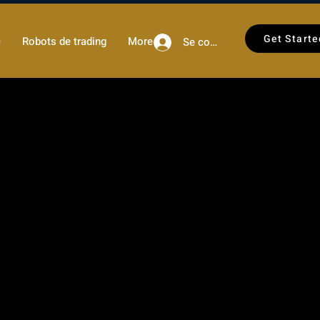
Get Starte
)
Robots de trading
More
Se connecter