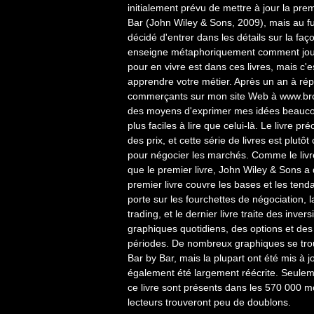
initialement prévu de mettre à jour la pre
Bar (John Wiley & Sons, 2009), mais au fur
décidé d'entrer dans les détails sur la fa
enseigne métaphoriquement comment jouer
pour en vivre est dans ces livres, mais c
apprendre votre métier. Après un an à rép
commerçants sur mon site Web à www.broo
des moyens d'exprimer mes idées beaucoup
plus faciles à lire que celui-là. Le livre pr
des prix, et cette série de livres est plutôt 
pour négocier les marchés. Comme le livre
que le premier livre, John Wiley & Sons a dé
premier livre couvre les bases et les tend
porte sur les fourchettes de négociation,
trading, et le dernier livre traite des inv
graphiques quotidiens, des options et des 
périodes. De nombreux graphiques se tro
Bar by Bar, mais la plupart ont été mis à j
également été largement réécrite. Seule
ce livre sont présents dans les 570 000 mo
lecteurs trouveront peu de doublons.