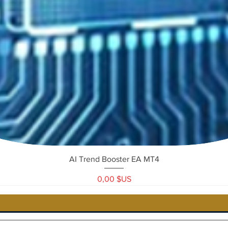
Aperçu rapide
AI Trend Booster EA MT4
Prix
0,00 $US