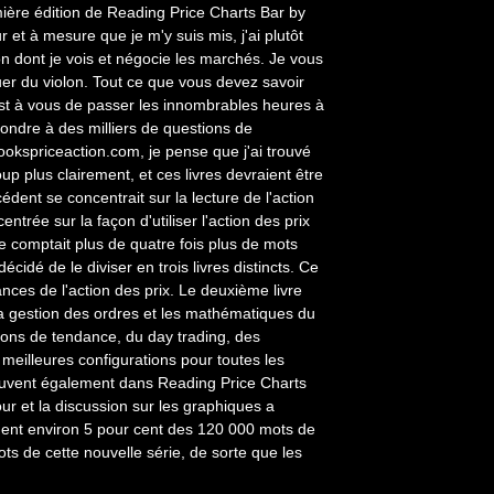
mière édition de Reading Price Charts Bar by
 et à mesure que je m'y suis mis, j'ai plutôt
çon dont je vois et négocie les marchés. Je vous
 du violon. Tout ce que vous devez savoir
'est à vous de passer les innombrables heures à
ondre à des milliers de questions de
kspriceaction.com, je pense que j'ai trouvé
 plus clairement, et ces livres devraient être
écédent se concentrait sur la lecture de l'action
centrée sur la façon d'utiliser l'action des prix
 comptait plus de quatre fois plus de mots
cidé de le diviser en trois livres distincts. Ce
ances de l'action des prix. Le deuxième livre
 la gestion des ordres et les mathématiques du
ersions de tendance, du day trading, des
meilleures configurations pour toutes les
uvent également dans Reading Price Charts
our et la discussion sur les graphiques a
ment environ 5 pour cent des 120 000 mots de
ts de cette nouvelle série, de sorte que les